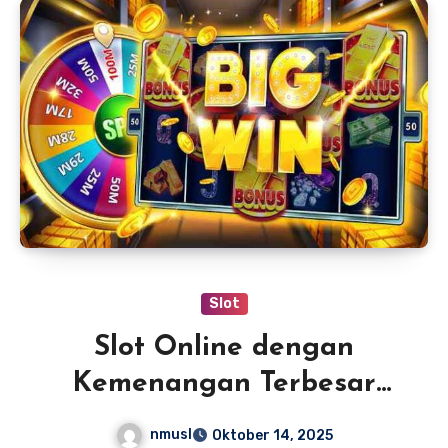
Slot
Slot Online dengan
Kemenangan Terbesar
dalam Sejarah
nmusl
Oktober 14, 2025