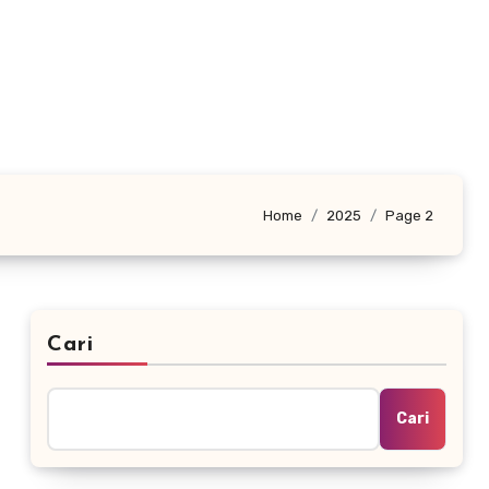
Home
2025
Page 2
Cari
Cari