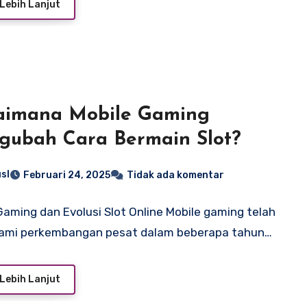
Lebih Lanjut
aimana Mobile Gaming
ubah Cara Bermain Slot?
sl
Februari 24, 2025
Tidak ada komentar
Gaming dan Evolusi Slot Online Mobile gaming telah
ami perkembangan pesat dalam beberapa tahun…
Lebih Lanjut