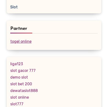
Slot
Partner
togel online
liga123
slot gacor 777
demo slot
slot bet 200
dewataslot888
slot online
slot777