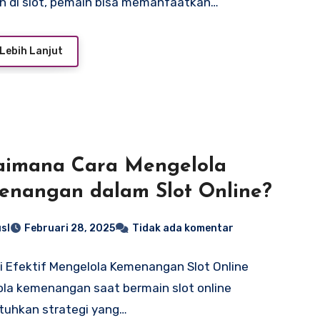
in di slot, pemain bisa memanfaatkan…
Lebih Lanjut
aimana Cara Mengelola
nangan dalam Slot Online?
sl
Februari 28, 2025
Tidak ada komentar
i Efektif Mengelola Kemenangan Slot Online
la kemenangan saat bermain slot online
uhkan strategi yang…