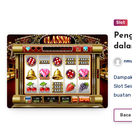
Slot
Pen
dala
nmu
Dampak
Slot Se
buatan 
Baca 