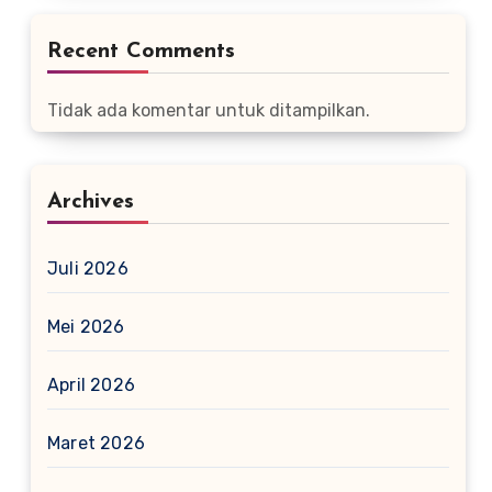
Recent Comments
Tidak ada komentar untuk ditampilkan.
Archives
Juli 2026
Mei 2026
April 2026
Maret 2026