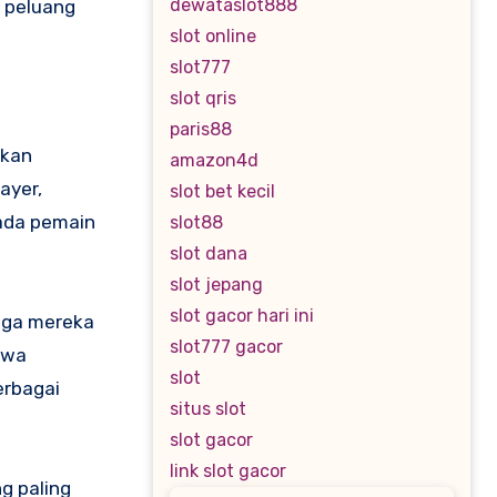
dewataslot888
 peluang
slot online
slot777
slot qris
paris88
amazon4d
ayer,
slot bet kecil
pada pemain
slot88
slot dana
slot jepang
slot gacor hari ini
ngga mereka
slot777 gacor
hwa
slot
erbagai
situs slot
slot gacor
link slot gacor
g paling