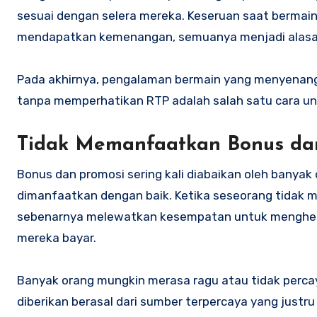
sesuai dengan selera mereka. Keseruan saat bermai
mendapatkan kemenangan, semuanya menjadi alasan
Pada akhirnya, pengalaman bermain yang menyenangk
tanpa memperhatikan RTP adalah salah satu cara un
Tidak Memanfaatkan Bonus da
Bonus dan promosi sering kali diabaikan oleh banyak orang, padahal keduanya bisa memberikan manfaat besar jika
dimanfaatkan dengan baik. Ketika seseorang tidak
sebenarnya melewatkan kesempatan untuk menghemat
mereka bayar.
Banyak orang mungkin merasa ragu atau tidak perca
diberikan berasal dari sumber terpercaya yang just