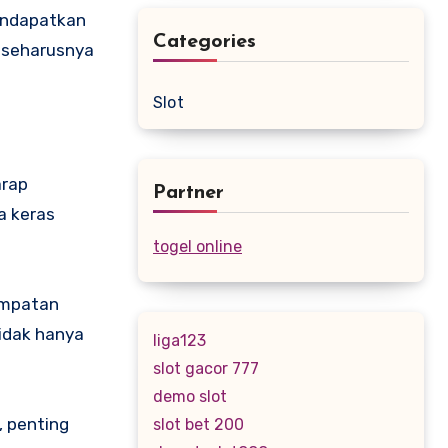
mendapatkan
Categories
g seharusnya
Slot
Partner
a keras
togel online
empatan
tidak hanya
liga123
slot gacor 777
demo slot
 penting
slot bet 200