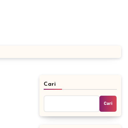
Cari
s
Cari