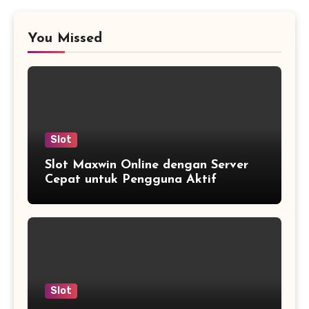
You Missed
Slot
Slot Maxwin Online dengan Server
Cepat untuk Pengguna Aktif
Slot