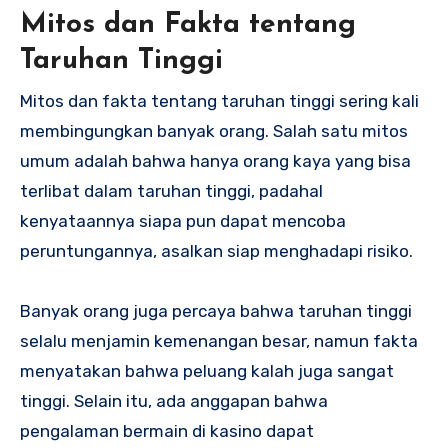
Mitos dan Fakta tentang
Taruhan Tinggi
Mitos dan fakta tentang taruhan tinggi sering kali
membingungkan banyak orang. Salah satu mitos
umum adalah bahwa hanya orang kaya yang bisa
terlibat dalam taruhan tinggi, padahal
kenyataannya siapa pun dapat mencoba
peruntungannya, asalkan siap menghadapi risiko.
Banyak orang juga percaya bahwa taruhan tinggi
selalu menjamin kemenangan besar, namun fakta
menyatakan bahwa peluang kalah juga sangat
tinggi. Selain itu, ada anggapan bahwa
pengalaman bermain di kasino dapat