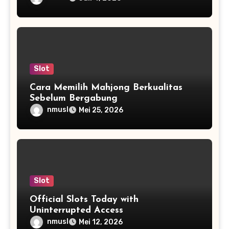
Slot
Cara Memilih Mahjong Berkualitas
Sebelum Bergabung
nmusl
Mei 25, 2026
Slot
Official Slots Today with
Uninterrupted Access
nmusl
Mei 12, 2026