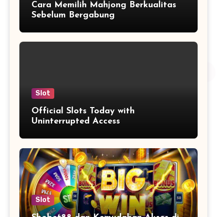
Cara Memilih Mahjong Berkualitas
Sebelum Bergabung
Slot
Official Slots Today with
Uninterrupted Access
Slot