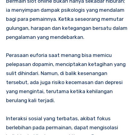
Bermain slot online bukan hanya sekadar hiburan;
ia menyimpan dampak psikologis yang mendalam
bagi para pemainnya. Ketika seseorang memutar
gulungan, harapan dan ketegangan bersatu dalam
pengalaman yang mendebarkan.
Perasaan euforia saat menang bisa memicu
pelepasan dopamin, menciptakan ketagihan yang
sulit dihindari. Namun, di balik kesenangan
tersebut, ada juga risiko kecemasan dan depresi
yang mengintai, terutama ketika kehilangan
berulang kali terjadi.
Interaksi sosial yang terbatas, akibat fokus
berlebihan pada permainan, dapat mengisolasi