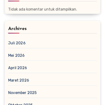
Tidak ada komentar untuk ditampilkan.
Archives
Juli 2026
Mei 2026
April 2026
Maret 2026
November 2025