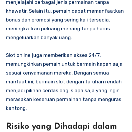
menjelajahi berbagai jenis permainan tanpa
khawatir. Selain itu, pemain dapat memanfaatkan
bonus dan promosi yang sering kali tersedia,
meningkatkan peluang menang tanpa harus
mengeluarkan banyak uang.
Slot online juga memberikan akses 24/7,
memungkinkan pemain untuk bermain kapan saja
sesuai kenyamanan mereka. Dengan semua
manfaat ini, bermain slot dengan taruhan rendah
menjadi pilihan cerdas bagi siapa saja yang ingin
merasakan keseruan permainan tanpa menguras
kantong.
Risiko yang Dihadapi dalam