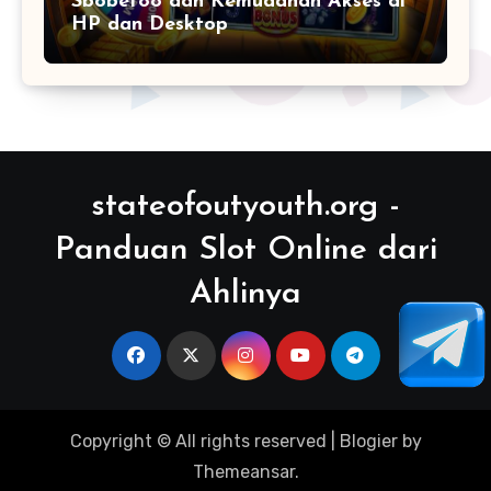
Sbobet88 dan Kemudahan Akses di
HP dan Desktop
stateofoutyouth.org -
Panduan Slot Online dari
Ahlinya
Copyright © All rights reserved
|
Blogier
by
Themeansar
.