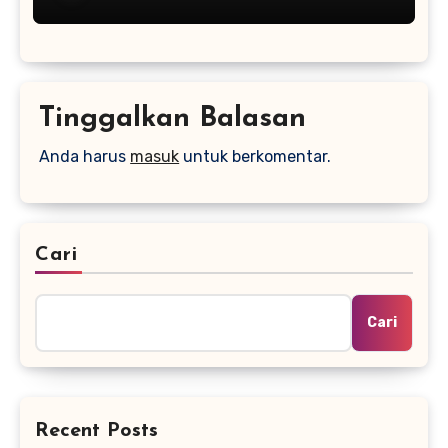
Tinggalkan Balasan
Anda harus
masuk
untuk berkomentar.
Cari
Cari
Recent Posts